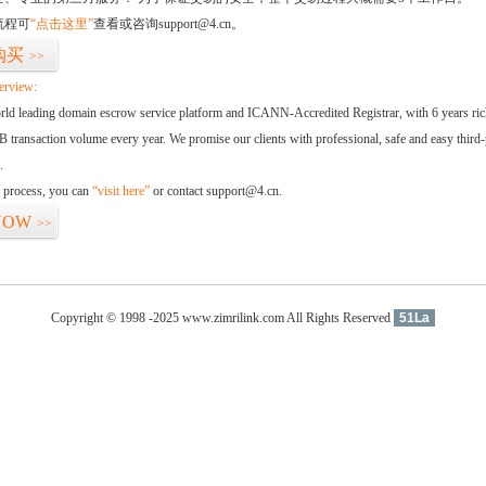
流程可
“点击这里”
查看或咨询support@4.cn。
购买
>>
erview:
orld leading domain escrow service platform and ICANN-Accredited Registrar, with 6 years ri
 transaction volume every year. We promise our clients with professional, safe and easy third-
.
d process, you can
“visit here”
or contact support@4.cn.
NOW
>>
Copyright © 1998 -2025 www.zimrilink.com All Rights Reserved
51La