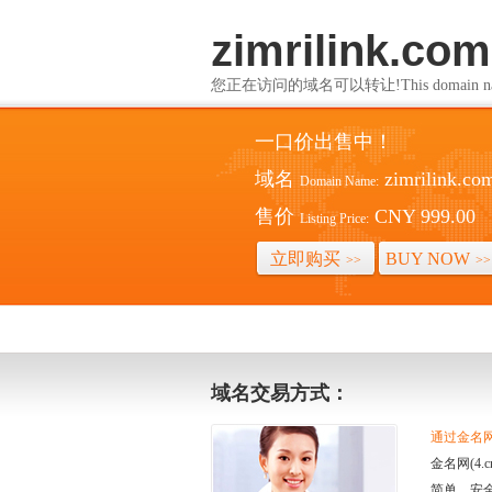
zimrilink.com
您正在访问的域名可以转让!This domain name i
一口价出售中！
域名
zimrilink.co
Domain Name:
售价
CNY 999.00
Listing Price:
立即购买
BUY NOW
>>
>>
域名交易方式：
通过金名网(
金名网(4
简单、安