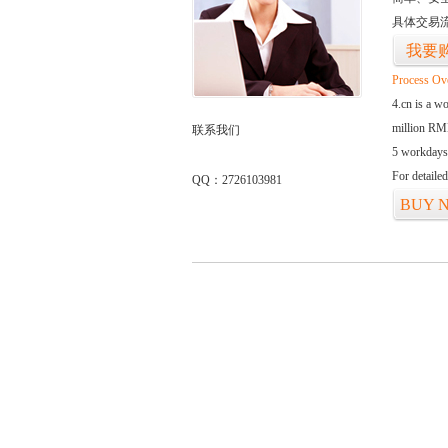
具体交易
我要
Process Ov
4.cn is a w
million RMB
联系我们
5 workdays
For detaile
QQ：2726103981
BUY 